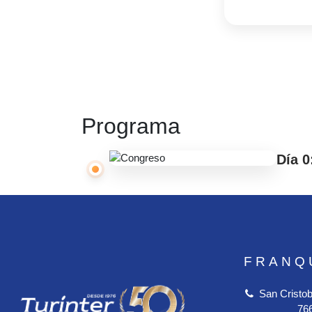
Programa
Día 0
FRANQ
San Cristob
76