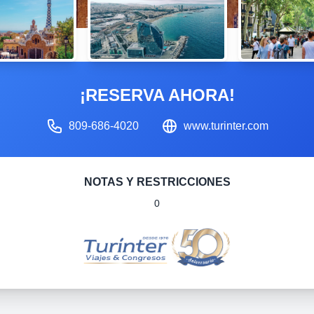
¡RESERVA AHORA!
809-686-4020
www.turinter.com
NOTAS Y RESTRICCIONES
0