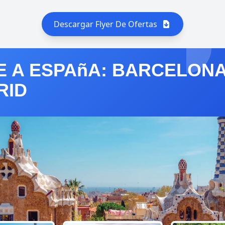
Descargar Flyer De Ofertas
E A ESPAñA: BARCELONA
RID