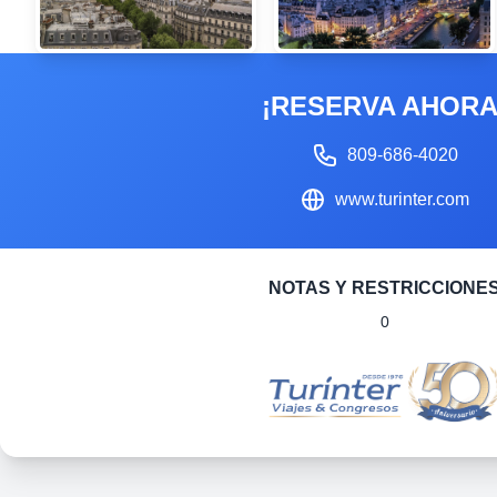
¡RESERVA AHORA
809-686-4020
www.turinter.com
NOTAS Y RESTRICCIONE
0