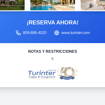
¡RESERVA AHORA!
809-686-4020
www.turinter.com
NOTAS Y RESTRICCIONES
0