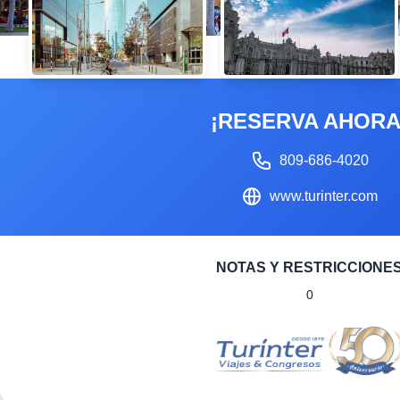
¡RESERVA AHORA
809-686-4020
www.turinter.com
NOTAS Y RESTRICCIONE
0