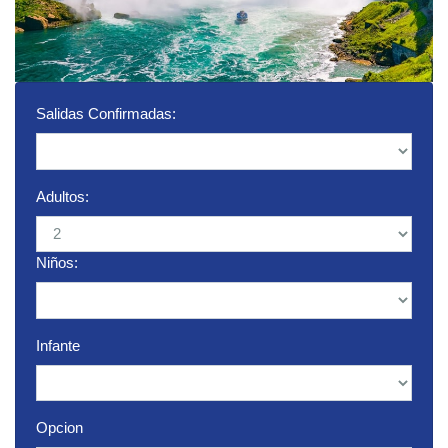
Salidas Confirmadas:
Adultos:
Niños:
Infante
Opcion