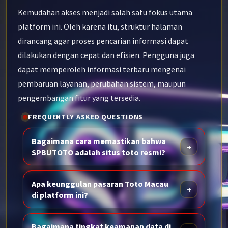
Kemudahan akses menjadi salah satu fokus utama
platform ini. Oleh karena itu, struktur halaman
dirancang agar proses pencarian informasi dapat
dilakukan dengan cepat dan efisien. Pengguna juga
dapat memperoleh informasi terbaru mengenai
pembaruan layanan, perubahan sistem, maupun
pengembangan fitur yang tersedia.
FREQUENTLY ASKED QUESTIONS
Bagaimana cara memastikan bahwa
SPBUTOTO adalah situs toto resmi?
Apa keunggulan pasaran Toto Macau
di platform ini?
Bagaimana tingkat keamanan data di