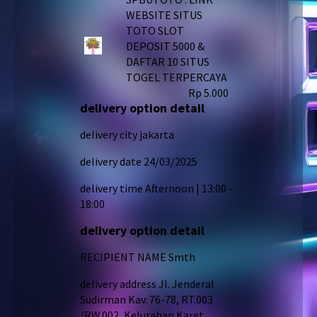
WEBSITE SITUS
TOTO SLOT
DEPOSIT 5000 &
DAFTAR 10 SITUS
TOGEL TERPERCAYA
Rp 5.000
delivery option detail
delivery city
jakarta
delivery date
24/03/2025
delivery time
Afternoon | 13:00 -
18:00
delivery option detail
RECIPIENT NAME
Smth
delivery address
Jl. Jenderal
Sudirman Kav. 76-78, RT.003
/RW.002, Kelurahan Karet