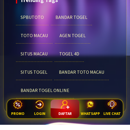
Trending Tags
SPBUTOTO
BANDAR TOGEL
TOTO MACAU
AGEN TOGEL
SITUS MACAU
TOGEL 4D
SITUS TOGEL
BANDAR TOTO MACAU
BANDAR TOGEL ONLINE
PROMO
LOGIN
DAFTAR
WHATSAPP
LIVE CHAT