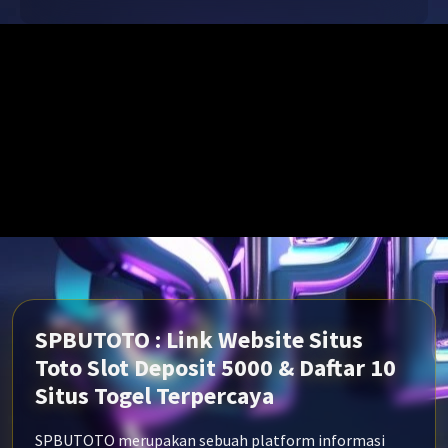
SPBUTOTO merupakan sebuah platform informasi
digital yang menyediakan berbagai pembahasan
mengenai layanan online, perkembangan teknologi
web, serta informasi seputar akses dan penggunaan
platform berbasis internet.
Show More →
SPBUTOTO : Link Website Situs
Toto Slot Deposit 5000 & Daftar 10
Situs Togel Terpercaya
SPBUTOTO merupakan sebuah platform informasi