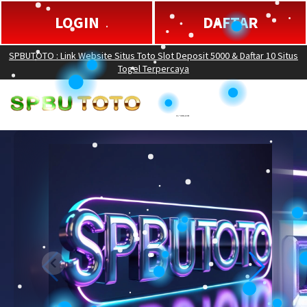
LOGIN
DAFTAR
SPBUTOTO : Link Website Situs Toto Slot Deposit 5000 & Daftar 10 Situs
Togel Terpercaya