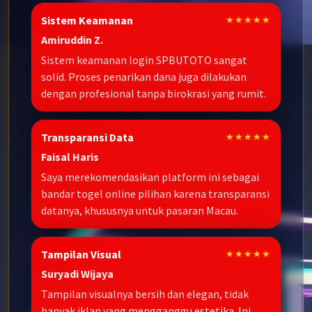
Sistem Keamanan
★★★★★
Amiruddin Z.
Sistem keamanan login SPBUTOTO sangat
solid. Proses penarikan dana juga dilakukan
dengan profesional tanpa birokrasi yang rumit.
Transparansi Data
★★★★★
Faisal Haris
Saya merekomendasikan platform ini sebagai
bandar togel online pilihan karena transparansi
datanya, khususnya untuk pasaran Macau.
Tampilan Visual
★★★★★
Suryadi Wijaya
Tampilan visualnya bersih dan elegan, tidak
banyak iklan yang mengganggu estetika. Ini