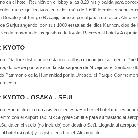
o en el hotel. Reunión en el lobby a las 8.20 hrs y salida para conoc
tos mas significativos, entre los más de 1.600 templos y sepulcros;
n Dorado y el Templo Ryoanji, famoso por el jardin de rocas. Almuerzo 
de Sanjusangendo, con sus 1000 estatuas del dios Kannon, dios de la 
iven la mayoría de las geishas de Kyoto. Regreso al hotel y Alojamie
6: KYOTO
o. Día libre disfrutar de esta maravillosa ciudad por su cuenta. Pued
ma, donde se podrá visitar la isla sagrada de Miyajima, el Santuario I
do Patrimonio de la Humanidad por la Unesco, el Parque Conmemora
jamiento.
7: KYOTO - OSAKA - SEUL
o. Encuentro con un asistente en espa¬ñol en el hotel que les acomp
entro con el Airport Taxi Mk Skygate Shuttle para su traslado al aerop
.Salida en el vuelo (no incluido) con destino Seúl. Llegada al aeropue
 al hotel (si guía) y registro en el hotel. Alojamiento.