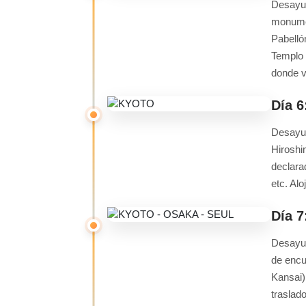
Desayun
monumen
Pabelló
Templo 
donde v
Día 
Desayun
Hiroshi
declara
etc. Alo
Día 
Desayun
de encu
Kansai)
traslado