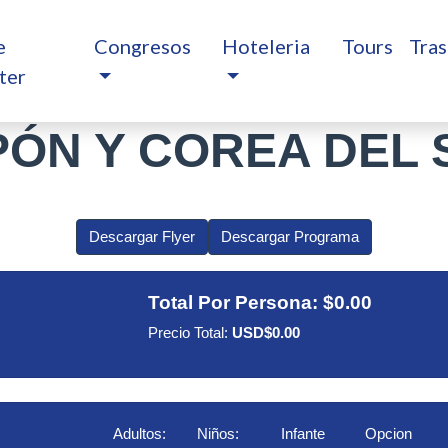
e
Congresos
Hoteleria
Tours
Tras
ter
PÓN Y COREA DEL 
Descargar Flyer
Descargar Programa
Total Por Persona:
$0.00
Precio Total:
USD$0.00
Adultos:
Niños:
Infante
Opcion