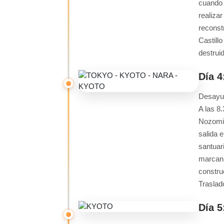
cuando 
realiza
reconst
Castill
destrui
Día 
Desayun
A las 8
Nozomi.
salida e
santuari
marcan 
constru
Traslad
Día 