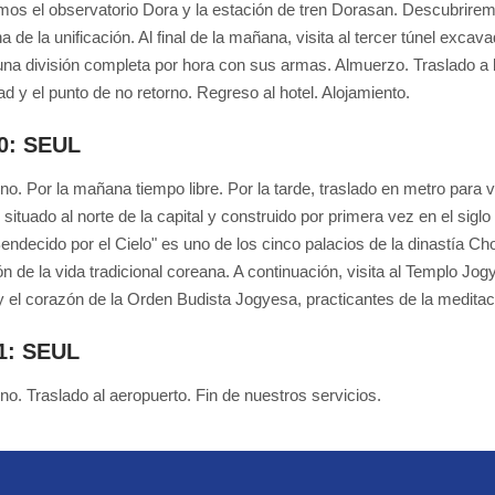
emos el observatorio Dora y la estación de tren Dorasan. Descubriremo
 de la unificación. Al final de la mañana, visita al tercer túnel exc
na división completa por hora con sus armas. Almuerzo. Traslado a b
ad y el punto de no retorno. Regreso al hotel. Alojamiento.
10: SEUL
o. Por la mañana tiempo libre. Por la tarde, traslado en metro para 
 situado al norte de la capital y construido por primera vez en el sigl
endecido por el Cielo" es uno de los cinco palacios de la dinastía C
ón de la vida tradicional coreana. A continuación, visita al Templo Jo
y el corazón de la Orden Budista Jogyesa, practicantes de la meditaci
11: SEUL
o. Traslado al aeropuerto. Fin de nuestros servicios.