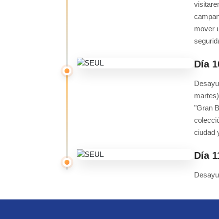
visitar
campana
mover u
segurid
Día 
Desayun
martes)
"Gran B
colecci
ciudad 
Día 
Desayun