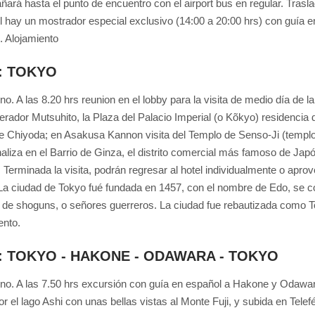
rá hasta el punto de encuentro con el airport bus en regular. Traslado
el hay un mostrador especial exclusivo (14:00 a 20:00 hrs) con guía e
e. Alojamiento
2: TOKYO
o. A las 8.20 hrs reunion en el lobby para la visita de medio día de l
rador Mutsuhito, la Plaza del Palacio Imperial (o Kõkyo) residencia
de Chiyoda; en Asakusa Kannon visita del Templo de Senso-Ji (templ
finaliza en el Barrio de Ginza, el distrito comercial más famoso de J
 Terminada la visita, podrán regresar al hotel individualmente o aprov
La ciudad de Tokyo fué fundada en 1457, con el nombre de Edo, se conv
n de shoguns, o señores guerreros. La ciudad fue rebautizada como To
ento.
3: TOKYO - HAKONE - ODAWARA - TOKYO
o. A las 7.50 hrs excursión con guía en español a Hakone y Odawara
or el lago Ashi con unas bellas vistas al Monte Fuji, y subida en Tel