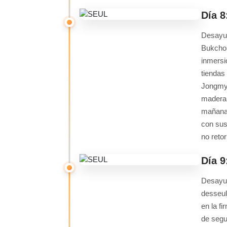
Día 
Desayun
Bukchon
inmersi
tiendas
Jongmyo
madera 
mañana,
con sus
no retor
Día 
Desayun
desseulj
en la f
de segu