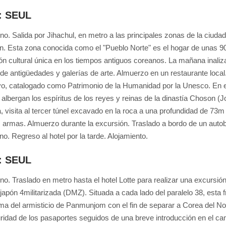
8: SEUL
o. Salida por Jihachul, en metro a las principales zonas de la ciuda
. Esta zona conocida como el "Pueblo Norte" es el hogar de unas 90
ón cultural única en los tiempos antiguos coreanos. La mañana inaliza
 de antigüedades y galerías de arte. Almuerzo en un restaurante local.
, catalogado como Patrimonio de la Humanidad por la Unesco. En el
albergan los espíritus de los reyes y reinas de la dinastía Choson (Jo
 visita al tercer túnel excavado en la roca a una profundidad de 73
 armas. Almuerzo durante la excursión. Traslado a bordo de un autobú
no. Regreso al hotel por la tarde. Alojamiento.
9: SEUL
o. Traslado en metro hasta el hotel Lotte para realizar una excursión
apón 4militarizada (DMZ). Situada a cada lado del paralelo 38, esta fr
irma del armisticio de Panmunjom con el fin de separar a Corea del Nor
ridad de los pasaportes seguidos de una breve introducción en el c