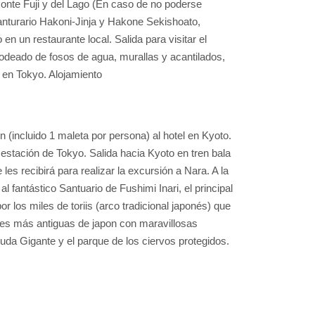
Monte Fuji y del Lago (En caso de no poderse
 Santurario Hakoni-Jinja y Hakone Sekishoato,
n un restaurante local. Salida para visitar el
rodeado de fosos de agua, murallas y acantilados,
l en Tokyo. Alojamiento
incluido 1 maleta por persona) al hotel en Kyoto.
a estación de Tokyo. Salida hacia Kyoto en tren bala
es recibirá para realizar la excursión a Nara. A la
 al fantástico Santuario de Fushimi Inari, el principal
or los miles de toriis (arco tradicional japonés) que
des más antiguas de japon con maravillosas
uda Gigante y el parque de los ciervos protegidos.