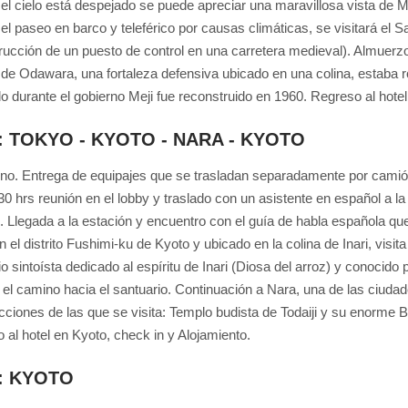
el cielo está despejado se puede apreciar una maravillosa vista de 
r el paseo en barco y teleférico por causas climáticas, se visitará el
rucción de un puesto de control en una carretera medieval). Almuerzo e
o de Odawara, una fortaleza defensiva ubicado en una colina, estaba 
do durante el gobierno Meji fue reconstruido en 1960. Regreso al hote
4: TOKYO - KYOTO - NARA - KYOTO
o. Entrega de equipajes que se trasladan separadamente por camión (
.30 hrs reunión en el lobby y traslado con un asistente en español a l
 Llegada a la estación y encuentro con el guía de habla española que l
n el distrito Fushimi-ku de Kyoto y ubicado en la colina de Inari, visita
o sintoísta dedicado al espíritu de Inari (Diosa del arroz) y conocido p
el camino hacia el santuario. Continuación a Nara, una de las ciuda
cciones de las que se visita: Templo budista de Todaiji y su enorme B
o al hotel en Kyoto, check in y Alojamiento.
5: KYOTO