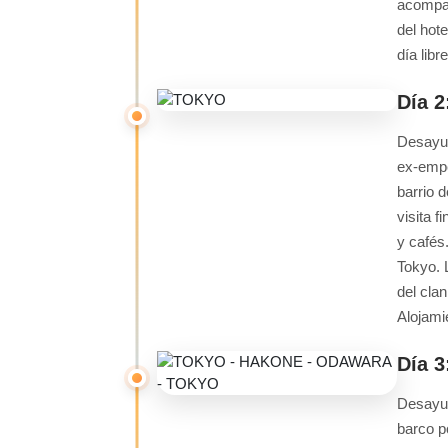
acompaña
del hot
día libr
Día 
Desayun
ex-empe
barrio 
visita 
y cafés.
Tokyo. 
del cla
Alojami
Día 
Desayun
barco p