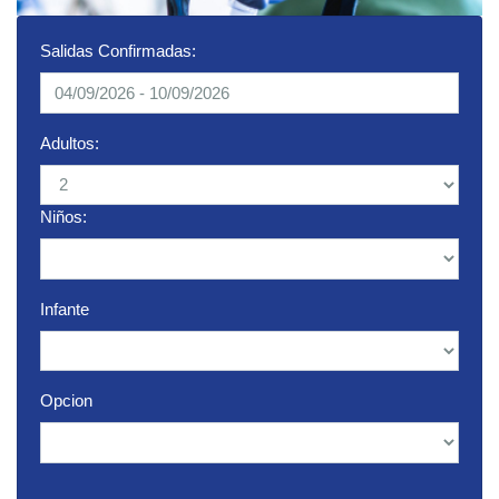
Salidas Confirmadas:
Adultos:
Niños:
Infante
Opcion